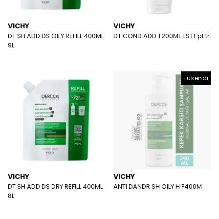
VICHY
VICHY
DT SH ADD DS OILY REFILL 400ML
DT COND ADD T200ML ES IT pt tr
9L
Tükendi
VICHY
VICHY
DT SH ADD DS DRY REFILL 400ML
ANTI DANDR SH OILY H F400M
8L