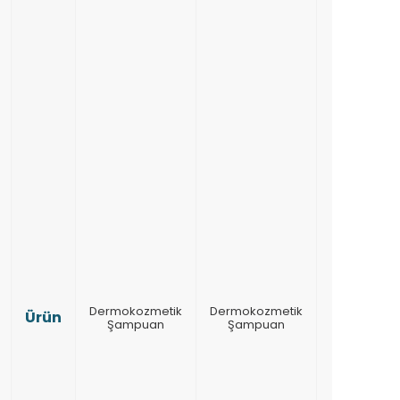
Yoru
Bu ürün i
Hakkım
İle
Dermokozmetik
Dermokozmetik
Ürün
Şampuan
Şampuan