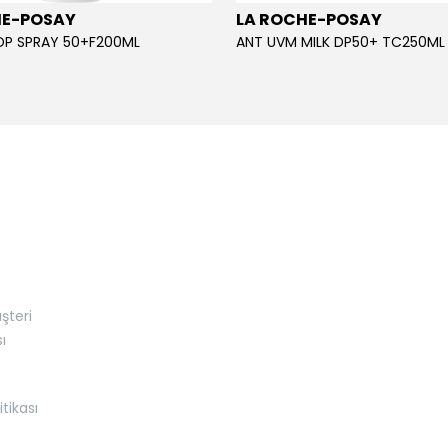
HE-POSAY
LA ROCHE-POSAY
DP SPRAY 50+F200ML
ANT UVM MILK DP50+ TC250ML
şteri
ı
itikası