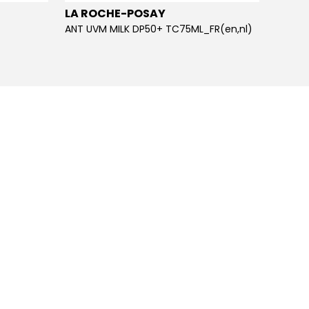
LA ROCHE-POSAY
LA R
ANT UVM MILK DP50+ TC75ML_FR(en,nl)
ANT UV