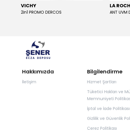
VICHY
LA ROC
2in1 PROMO DERCOS
ANT UVM 
Hakkımızda
Bilgilendirme
İletişim
Hizmet Şartları
Tüketici Hakları ve Mü
Memnuniyeti Politikas
İptal ve İade Politikası
Gizlilik ve Güvenlik Pol
Çerez Politikası