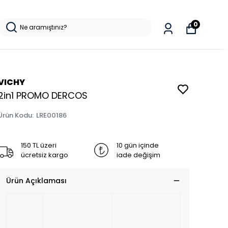
0
VICHY
2in1 PROMO DERCOS
Ürün Kodu
:
LRE00186
150 TL üzeri
10 gün içinde
ücretsiz kargo
iade değişim
Ürün Açıklaması