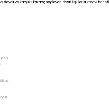
ayalı ve karşılıklı kazanç sağlayan ticari ilişkiler kurmayı hedefl
şteri
ı
itikası
mesi