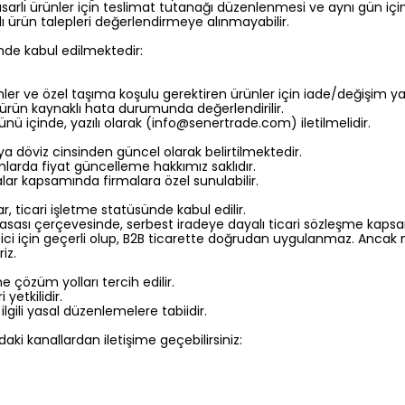
asarlı ürünler için teslimat tutanağı düzenlenmesi ve aynı gün iç
lı ürün talepleri değerlendirmeye alınmayabilir.
inde kabul edilmektedir:
ünler ve özel taşıma koşulu gerektiren ürünler için iade/değişim y
 ürün kaynaklı hata durumunda değerlendirilir.
nü içinde, yazılı olarak (
info@senertrade.com
) iletilmelidir.
ya döviz cinsinden güncel olarak belirtilmektedir.
umlarda fiyat güncelleme hakkımız saklıdır.
ar kapsamında firmalara özel sunulabilir.
 ticari işletme statüsünde kabul edilir.
 Yasası çerçevesinde, serbest iradeye dayalı ticari sözleşme kaps
ici için geçerli olup, B2B ticarette doğrudan uygulanmaz. Ancak m
iz.
 çözüm yolları tercih edilir.
etkilidir.
ilgili yasal düzenlemelere tabiidir.
daki kanallardan iletişime geçebilirsiniz: