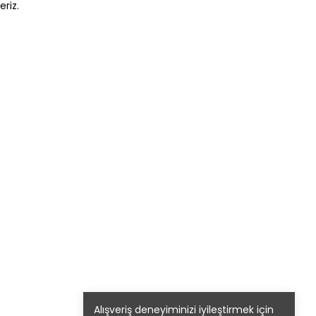
eriz.
Alışveriş deneyiminizi iyileştirmek için