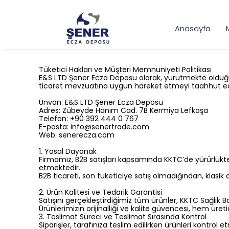
Anasayfa
Tüketici Hakları ve Müşteri Memnuniyeti Politikası
E&S LTD Şener Ecza Deposu olarak, yürütmekte olduğumu
ticaret mevzuatına uygun hareket etmeyi taahhüt ed
Ünvan: E&S LTD Şener Ecza Deposu
Adres: Zübeyde Hanım Cad. 7B Kermiya Lefkoşa
Telefon: +90 392 444 0 767
E-posta:
info@senertrade.com
Web: senerecza.com
1. Yasal Dayanak
Firmamız, B2B satışları kapsamında KKTC’de yürürlükte
etmektedir.
B2B ticareti, son tüketiciye satış olmadığından, klasik
2. Ürün Kalitesi ve Tedarik Garantisi
Satışını gerçekleştirdiğimiz tüm ürünler, KKTC Sağlık 
Ürünlerimizin orijinalliği ve kalite güvencesi, hem üretic
3. Teslimat Süreci ve Teslimat Sırasında Kontrol
Siparişler, tarafınıza teslim edilirken ürünleri kontrol 