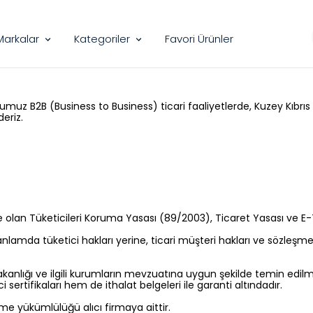
Markalar
Kategoriler
Favori Ürünler
z B2B (Business to Business) ticari faaliyetlerde, Kuzey Kıbrıs T
eriz.
 olan Tüketicileri Koruma Yasası (89/2003), Ticaret Yasası ve E-
 anlamda tüketici hakları yerine, ticari müşteri hakları ve sözleşme
Bakanlığı ve ilgili kurumların mevzuatına uygun şekilde temin edi
i sertifikaları hem de ithalat belgeleri ile garanti altındadır.
etme yükümlülüğü alıcı firmaya aittir.