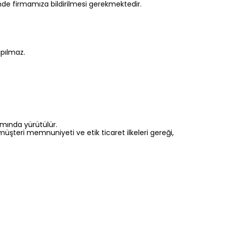
inde firmamıza bildirilmesi gerekmektedir.
apılmaz.
amında yürütülür.
üşteri memnuniyeti ve etik ticaret ilkeleri gereği,