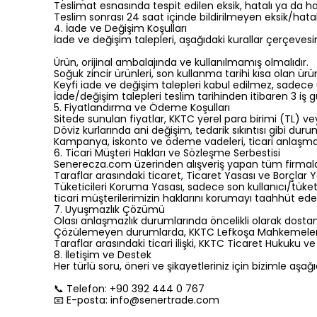
Teslimat esnasında tespit edilen eksik, hatalı ya da h
Teslim sonrası 24 saat içinde bildirilmeyen eksik/hata
4. İade ve Değişim Koşulları
İade ve değişim talepleri, aşağıdaki kurallar çerçeves
Ürün, orijinal ambalajında ve kullanılmamış olmalıdır.
Soğuk zincir ürünleri, son kullanma tarihi kısa olan ür
Keyfi iade ve değişim talepleri kabul edilmez, sadece
İade/değişim talepleri teslim tarihinden itibaren 3 iş gü
5. Fiyatlandırma ve Ödeme Koşulları
Sitede sunulan fiyatlar, KKTC yerel para birimi (TL) ve
Döviz kurlarında ani değişim, tedarik sıkıntısı gibi dur
Kampanya, iskonto ve ödeme vadeleri, ticari anlaşmal
6. Ticari Müşteri Hakları ve Sözleşme Serbestisi
Senerecza.com üzerinden alışveriş yapan tüm firmalar,
Taraflar arasındaki ticaret, Ticaret Yasası ve Borçlar
Tüketicileri Koruma Yasası, sadece son kullanıcı/tüket
ticari müşterilerimizin haklarını korumayı taahhüt eder
7. Uyuşmazlık Çözümü
Olası anlaşmazlık durumlarında öncelikli olarak dostane
Çözülemeyen durumlarda, KKTC Lefkoşa Mahkemeleri y
Taraflar arasındaki ticari ilişki, KKTC Ticaret Hukuku ve 
8. İletişim ve Destek
Her türlü soru, öneri ve şikayetleriniz için bizimle aşağı
📞 Telefon: +90 392 444 0 767
📧 E-posta:
info@senertrade.com