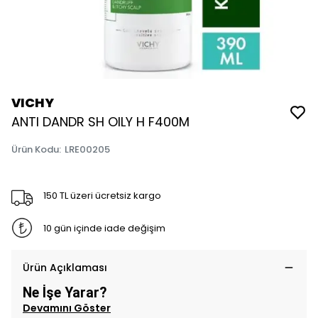
VICHY
ANTI DANDR SH OILY H F400M
Ürün Kodu
:
LRE00205
150 TL üzeri ücretsiz kargo
10 gün içinde iade değişim
Ürün Açıklaması
Ne İşe Yarar?
Devamını Göster