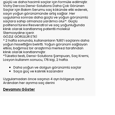
güçlü ve daha hacimli saçlar için formüle edilmiştir.
Vichy Dercos Densi-Solutions Daha Çok Görünen
Saçlar için Bakım Serumu saç kökünde etki ederek,
saçın yoğun görünümünde artış sağlar. Her
uygulama sonrası daha güçlü ve yoğun görünümlü
saçlara sahip olmanıza yardımcı olur*. Güçlü
polifenol türevi Resveratrol ve saç yoğunluğunda
klinik olarak kanıtlanmış patentli molekül
Stemoxydine içerir.
GÖZLE GÖRÜLÜR ETKİ
* 2 hafta sonunda, kullananların %80’i saçlarını daha
yoğun hissettiğini belirtti. Yoğun görünüm sağlayan
etkisi, bağımsız bir araştırma merkezi tarafından
klinik olarak kanıtlanmıştır.
*Tüketici testi, Densi-Solutions Şampuan, Saç Kremi,
Losyon kullanım sonucu, 176 kişi, 2 hafta.
Daha yoğun ve dolgun görünümlü saçlar
Saça güç ve kalınlık kazandırır
Uygulamadan önce saçınızı 4 ayrı bölgeye ayırın.
Ardından her ayrıma saç derini
Devamını Göster