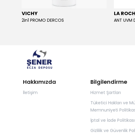
VICHY
LA ROC
2in1 PROMO DERCOS
ANT UVM 
Hakkımızda
Bilgilendirme
İletişim
Hizmet Şartları
Tüketici Hakları ve Mü
Memnuniyeti Politikas
İptal ve İade Politikası
Gizlilik ve Güvenlik Pol