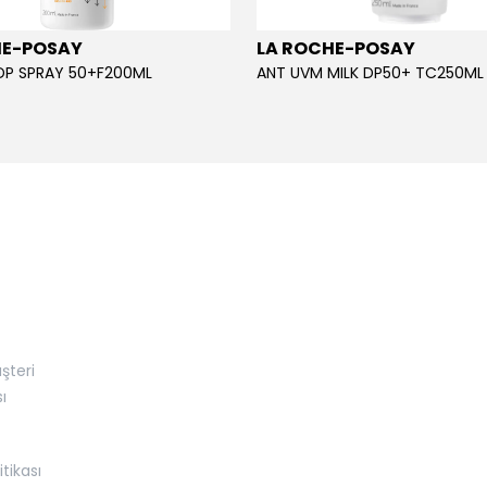
HE-POSAY
LA ROCHE-POSAY
DP SPRAY 50+F200ML
ANT UVM MILK DP50+ TC250ML
şteri
ı
itikası