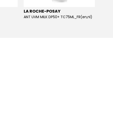
LA ROCHE-POSAY
LA R
ANT UVM MILK DP50+ TC75ML_FR(en,nl)
ANT UV