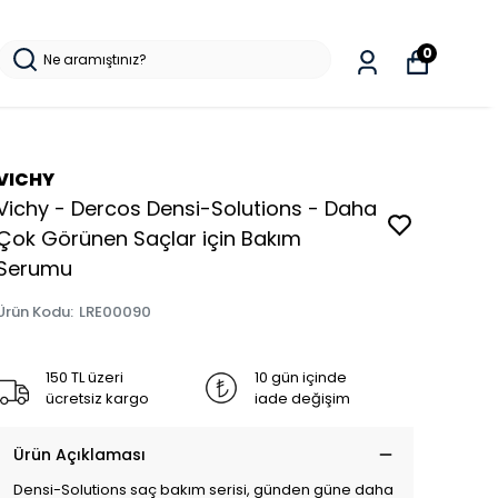
0
VICHY
Vichy - Dercos Densi-Solutions - Daha
Çok Görünen Saçlar için Bakım
Serumu
Ürün Kodu
:
LRE00090
150 TL üzeri
10 gün içinde
ücretsiz kargo
iade değişim
Ürün Açıklaması
Densi-Solutions saç bakım serisi, günden güne daha