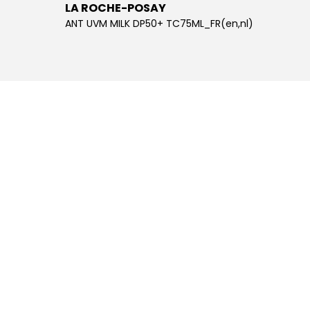
LA ROCHE-POSAY
LA R
ANT UVM MILK DP50+ TC75ML_FR(en,nl)
ANT UV