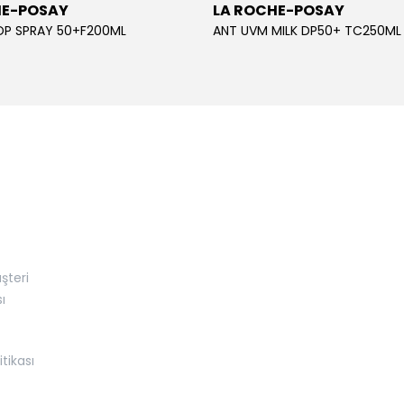
HE-POSAY
LA ROCHE-POSAY
DP SPRAY 50+F200ML
ANT UVM MILK DP50+ TC250ML
şteri
ı
itikası