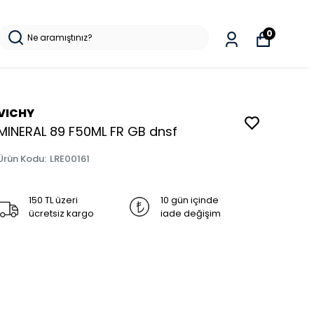
0
VICHY
MINERAL 89 F50ML FR GB dnsf
Ürün Kodu
:
LRE00161
150 TL üzeri
10 gün içinde
ücretsiz kargo
iade değişim