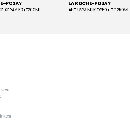
HE-POSAY
LA ROCHE-POSAY
DP SPRAY 50+F200ML
ANT UVM MILK DP50+ TC250ML
şteri
ı
itikası