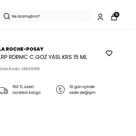
0
LA ROCHE-POSAY
LRP RDRMC C GOZ YASL KRS 15 ML
Ürün Kodu
:
LRE00165
150 TL üzeri
10 gün içinde
ücretsiz kargo
iade değişim