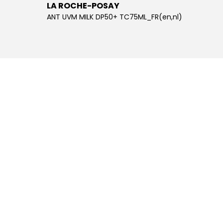
LA ROCHE-POSAY
LA R
ANT UVM MILK DP50+ TC75ML_FR(en,nl)
ANT UV