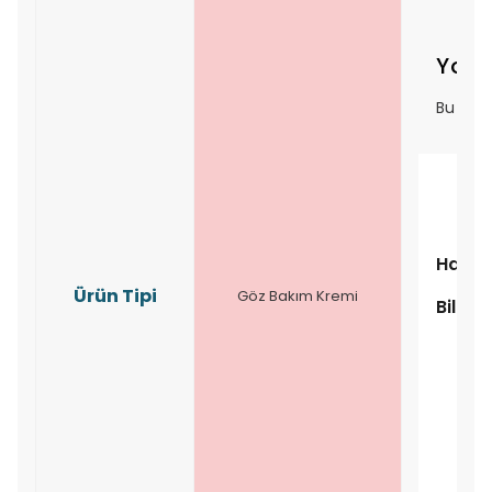
Yoru
Bu ürü
Hakkı
Ürün Tipi
Göz Bakım Kremi
Bilgil