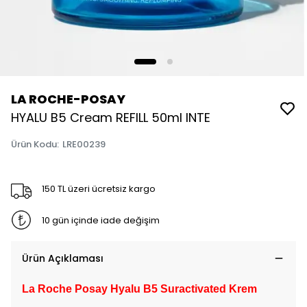
LA ROCHE-POSAY
HYALU B5 Cream REFILL 50ml INTE
Ürün Kodu
:
LRE00239
150 TL üzeri ücretsiz kargo
10 gün içinde iade değişim
Ürün Açıklaması
La Roche Posay Hyalu B5 Suractivated Krem