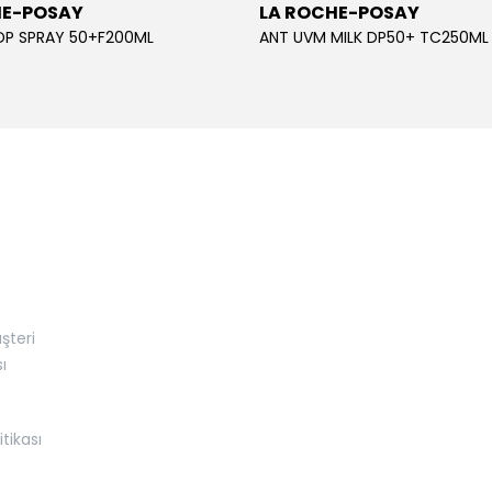
HE-POSAY
LA ROCHE-POSAY
DP SPRAY 50+F200ML
ANT UVM MILK DP50+ TC250ML
şteri
ı
itikası