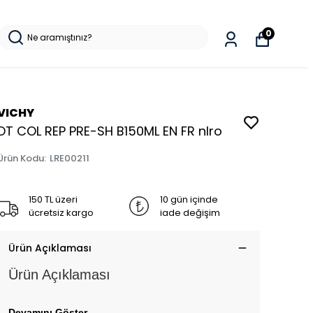
0
VICHY
DT COL REP PRE-SH B150ML EN FR nlro
Ürün Kodu
:
LRE00211
150 TL üzeri
10 gün içinde
ücretsiz kargo
iade değişim
Ürün Açıklaması
Ürün Açıklaması
Devamını Göster