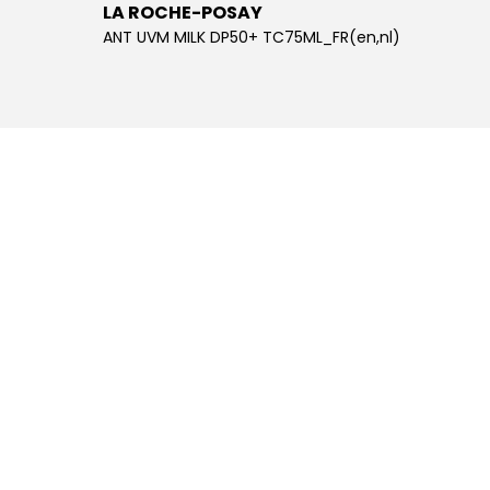
LA ROCHE-POSAY
LA R
ANT UVM MILK DP50+ TC75ML_FR(en,nl)
ANT UV