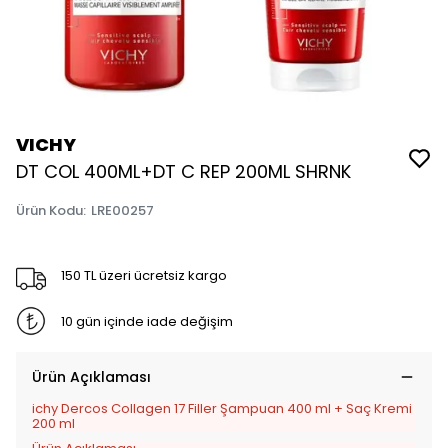
VICHY
DT COL 400ML+DT C REP 200ML SHRNK
Ürün Kodu
:
LRE00257
150 TL üzeri ücretsiz kargo
10 gün içinde iade değişim
Ürün Açıklaması
ichy Dercos Collagen 17 Filler Şampuan 400 ml + Saç Kremi
200 ml