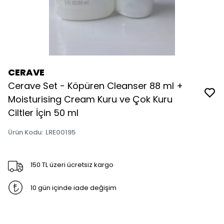
CERAVE
Cerave Set - Köpüren Cleanser 88 ml +
Moisturising Cream Kuru ve Çok Kuru
Ciltler İçin 50 ml
Ürün Kodu
:
LRE00195
150 TL üzeri ücretsiz kargo
10 gün içinde iade değişim